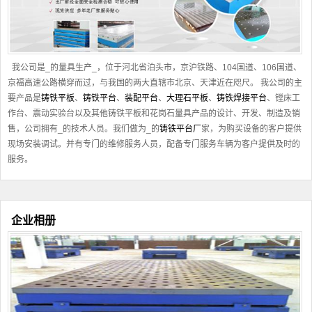
我公司是_的量具生产_，位于河北省泊头市，京沪铁路、104国道、106国道、
京福高速公路横穿而过，与我国的两大直辖市北京、天津近在咫尺。 我公司的主
要产品是
铸铁平板
、
铸铁平台
、
装配平台
、
大理石平板
、
铸铁焊接平台
、镗床工
作台、震动实验台以及其他
铸铁平板
和花岗石量具产品的设计、开发、制造及销
售，公司拥有_的技术人员。我们做为_的
铸铁平台厂
家，为购买设备的客户提供
现场安装调试。并有专门的维修服务人员，配备专门服务车辆为客户提供及时的
服务。
企业相册