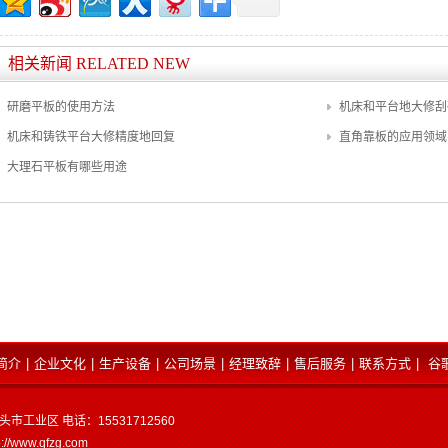
相关新闻 RELATED NEW
研磨平板的使用方法
机床和平台地大修刮
机床和铸铁平台大修精度地回复
直角靠板的应用领域
大理石平板有哪些用途
简介
|
企业文化
|
生产设备
|
公司场景
|
经理致辞
|
售后服务
|
联系方式
|
谷
市工业区 电话：15531712560
p://www.qfzg.com