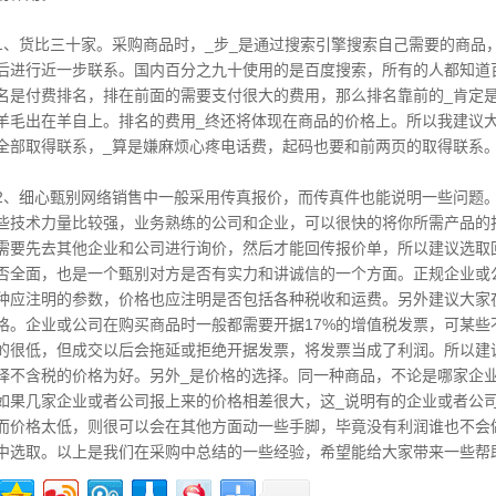
1、货比三十家。采购商品时，_步_是通过搜索引擎搜索自己需要的商品
后进行近一步联系。国内百分之九十使用的是百度搜索，所有的人都知道
名是付费排名，排在前面的需要支付很大的费用，那么排名靠前的_肯定
羊毛出在羊自上。排名的费用_终还将体现在商品的价格上。所以我建议
全部取得联系，_算是嫌麻烦心疼电话费，起码也要和前两页的取得联系
2、细心甄别网络销售中一般采用传真报价，而传真件也能说明一些问题
些技术力量比较强，业务熟练的公司和企业，可以很快的将你所需产品的
需要先去其他企业和公司进行询价，然后才能回传报价单，所以建议选取
否全面，也是一个甄别对方是否有实力和讲诚信的一个方面。正规企业或
种应注明的参数，价格也应注明是否包括各种税收和运费。另外建议大家
格。企业或公司在购买商品时一般都需要开据17%的增值税发票，可某
的很低，但成交以后会拖延或拒绝开据发票，将发票当成了利润。所以建
择不含税的价格为好。另外_是价格的选择。同一种商品，不论是哪家企
如果几家企业或者公司报上来的价格相差很大，这_说明有的企业或者公
而价格太低，则很可以会在其他方面动一些手脚，毕竟没有利润谁也不会
中选取。以上是我们在采购中总结的一些经验，希望能给大家带来一些帮