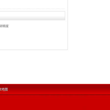
研精度
歌地图