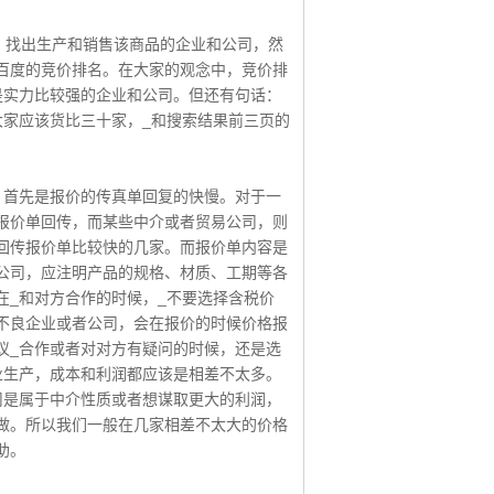
，找出生产和销售该商品的企业和公司，然
百度的竞价排名。在大家的观念中，竞价排
是实力比较强的企业和公司。但还有句话：
大家应该货比三十家，_和搜索结果前三页的
。
。首先是报价的传真单回复的快慢。对于一
报价单回传，而某些中介或者贸易公司，则
回传报价单比较快的几家。而报价单内容是
公司，应注明产品的规格、材质、工期等各
在_和对方合作的时候，_不要选择含税价
些不良企业或者公司，会在报价的时候价格报
议_合作或者对对方有疑问的时候，还是选
业生产，成本和利润都应该是相差不太多。
司是属于中介性质或者想谋取更大的利润，
做。所以我们一般在几家相差不太大的价格
助。