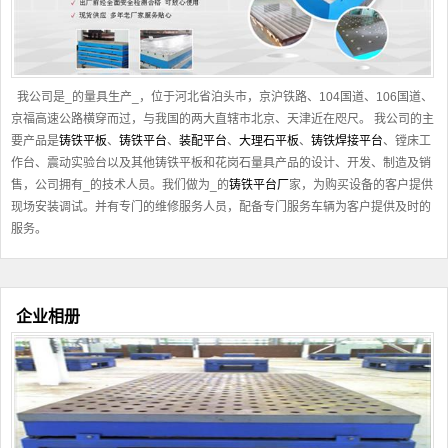
我公司是_的量具生产_，位于河北省泊头市，京沪铁路、104国道、106国道、
京福高速公路横穿而过，与我国的两大直辖市北京、天津近在咫尺。 我公司的主
要产品是
铸铁平板
、
铸铁平台
、
装配平台
、
大理石平板
、
铸铁焊接平台
、镗床工
作台、震动实验台以及其他
铸铁平板
和花岗石量具产品的设计、开发、制造及销
售，公司拥有_的技术人员。我们做为_的
铸铁平台厂
家，为购买设备的客户提供
现场安装调试。并有专门的维修服务人员，配备专门服务车辆为客户提供及时的
服务。
企业相册