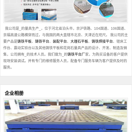
我公司是_的量具生产_，位于河北省泊头市，京沪铁路、104国道、106国道、
京福高速公路横穿而过，与我国的两大直辖市北京、天津近在咫尺。 我公司的主
要产品是
铸铁平板
、
铸铁平台
、
装配平台
、
大理石平板
、
铸铁焊接平台
、镗床工
作台、震动实验台以及其他
铸铁平板
和花岗石量具产品的设计、开发、制造及销
售，公司拥有_的技术人员。我们做为_的
铸铁平台厂
家，为购买设备的客户提供
现场安装调试。并有专门的维修服务人员，配备专门服务车辆为客户提供及时的
服务。
企业相册