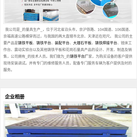
我公司是_的量具生产_，位于河北省泊头市，京沪铁路、104国道、106国道、
京福高速公路横穿而过，与我国的两大直辖市北京、天津近在咫尺。 我公司的主
要产品是
铸铁平板
、
铸铁平台
、
装配平台
、
大理石平板
、
铸铁焊接平台
、镗床工
作台、震动实验台以及其他
铸铁平板
和花岗石量具产品的设计、开发、制造及销
售，公司拥有_的技术人员。我们做为_的
铸铁平台厂
家，为购买设备的客户提供
现场安装调试。并有专门的维修服务人员，配备专门服务车辆为客户提供及时的
服务。
企业相册