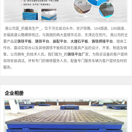
我公司是_的量具生产_，位于河北省泊头市，京沪铁路、104国道、106国道、
京福高速公路横穿而过，与我国的两大直辖市北京、天津近在咫尺。 我公司的主
要产品是
铸铁平板
、
铸铁平台
、
装配平台
、
大理石平板
、
铸铁焊接平台
、镗床工
作台、震动实验台以及其他
铸铁平板
和花岗石量具产品的设计、开发、制造及销
售，公司拥有_的技术人员。我们做为_的
铸铁平台厂
家，为购买设备的客户提供
现场安装调试。并有专门的维修服务人员，配备专门服务车辆为客户提供及时的
服务。
企业相册