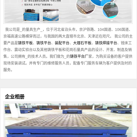
我公司是_的量具生产_，位于河北省泊头市，京沪铁路、104国道、106国道、
京福高速公路横穿而过，与我国的两大直辖市北京、天津近在咫尺。 我公司的主
要产品是
铸铁平板
、
铸铁平台
、
装配平台
、
大理石平板
、
铸铁焊接平台
、镗床工
作台、震动实验台以及其他
铸铁平板
和花岗石量具产品的设计、开发、制造及销
售，公司拥有_的技术人员。我们做为_的
铸铁平台厂
家，为购买设备的客户提供
现场安装调试。并有专门的维修服务人员，配备专门服务车辆为客户提供及时的
服务。
企业相册