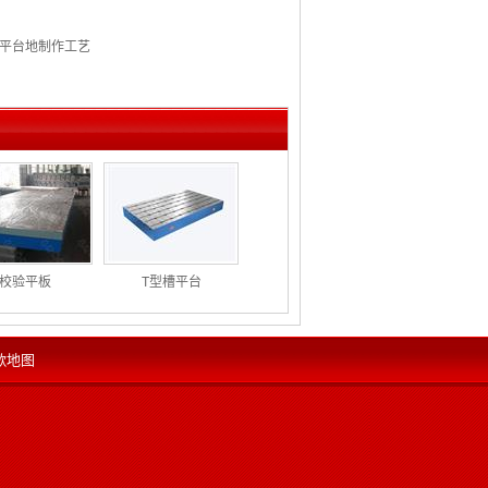
平台地制作工艺
校验平板
T型槽平台
歌地图