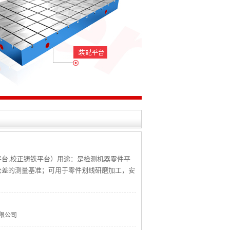
台,校正铸铁平台）用途：是检测机器零件平
公差的测量基准；可用于零件划线研磨加工，安
限公司