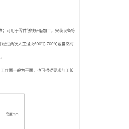
准；可用于零件划线研磨加工，安装设备等
铸件经过两次人工退火600℃-700℃或自然时
级。
。工作面一般为平面，也可根据要求加工长
高度mm