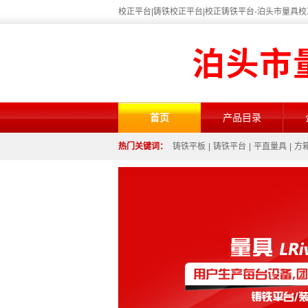
校正平台|铸铁校正平台|校正铸铁平台-泊头市量具
首页
产品目录
热门关键词：
铸铁平板
|
铸铁平台
|
平直量具
|
方