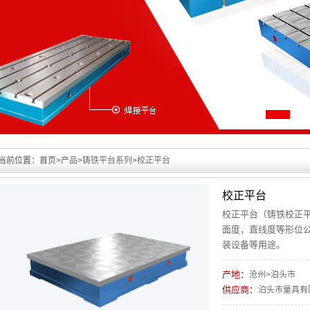
当前位置：
首页>
产品
>
铸铁平台系列
>
校正平台
校正平台
校正平台（铸铁校正平
面度，直线度等形位
装设备等用途。
产地：
沧州>泊头市
供应商：
泊头市量具有