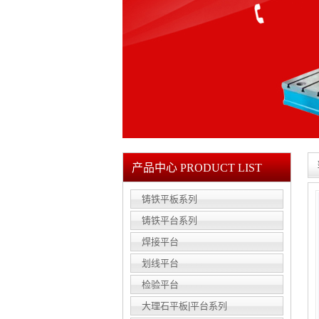
产品中心 PRODUCT LIST
铸铁平板系列
铸铁平台系列
焊接平台
划线平台
检验平台
大理石平板|平台系列