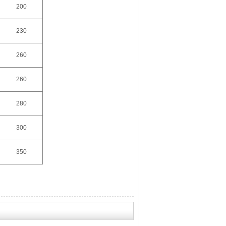
200
230
260
260
280
300
350