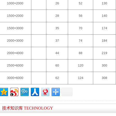
1000×2000
26
52
130
1500×2000
28
56
140
1500×3000
35
70
174
2000×3000
37
74
184
2000×4000
44
88
219
2500×6000
60
120
300
3000×6000
62
124
308
技术知识库 TECHNOLOGY