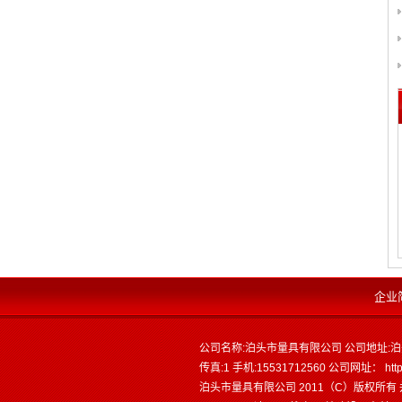
企业
公司名称:泊头市量具有限公司 公司地址:泊头
传真:1 手机:15531712560 公司网址：
htt
泊头市量具有限公司 2011（C）版权所