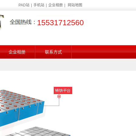
PAD站
|
手机站
|
企业相册
|
网站地图
15531712560
企业相册
联系方式