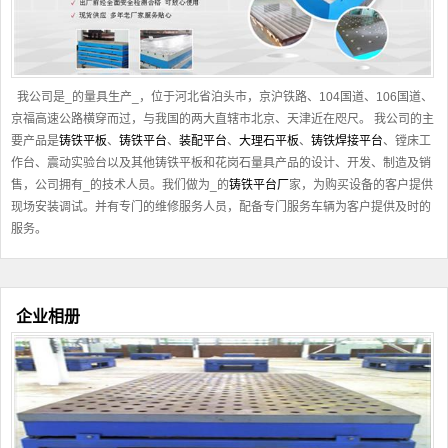
我公司是_的量具生产_，位于河北省泊头市，京沪铁路、104国道、106国道、
京福高速公路横穿而过，与我国的两大直辖市北京、天津近在咫尺。 我公司的主
要产品是
铸铁平板
、
铸铁平台
、
装配平台
、
大理石平板
、
铸铁焊接平台
、镗床工
作台、震动实验台以及其他
铸铁平板
和花岗石量具产品的设计、开发、制造及销
售，公司拥有_的技术人员。我们做为_的
铸铁平台厂
家，为购买设备的客户提供
现场安装调试。并有专门的维修服务人员，配备专门服务车辆为客户提供及时的
服务。
企业相册