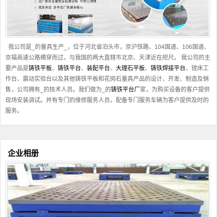
我公司是_的量具生产_，位于河北省泊头市，京沪铁路、104国道、106国道、
京福高速公路横穿而过，与我国的两大直辖市北京、天津近在咫尺。 我公司的主
要产品是
铸铁平板
、
铸铁平台
、
装配平台
、
大理石平板
、
铸铁焊接平台
、镗床工
作台、震动实验台以及其他
铸铁平板
和花岗石量具产品的设计、开发、制造及销
售，公司拥有_的技术人员。我们做为_的
铸铁平台厂
家，为购买设备的客户提供
现场安装调试。并有专门的维修服务人员，配备专门服务车辆为客户提供及时的
服务。
企业相册