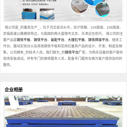
我公司是_的量具生产_，位于河北省泊头市，京沪铁路、104国道、106国道、
京福高速公路横穿而过，与我国的两大直辖市北京、天津近在咫尺。 我公司的主
要产品是
铸铁平板
、
铸铁平台
、
装配平台
、
大理石平板
、
铸铁焊接平台
、镗床工
作台、震动实验台以及其他
铸铁平板
和花岗石量具产品的设计、开发、制造及销
售，公司拥有_的技术人员。我们做为_的
铸铁平台厂
家，为购买设备的客户提供
现场安装调试。并有专门的维修服务人员，配备专门服务车辆为客户提供及时的
服务。
企业相册